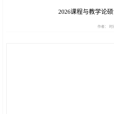
2026课程与教学论硕士论
作者： 时间