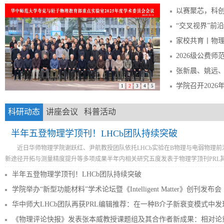
以赛聚芯，科创融汇！
“交叉视界”前沿交叉科学论坛第5
家校共育丨物理科学与技
2026级公费师
张新晨、姚远、李中年团队荣获第
学院召开202
1
2
3
4
5
科研动态
讲座会议
科普活动
半年五登物理学顶刊！LHCb团队持续突破
近日华师物理学院谢跃红、尹航教授团队依托LHCb实验在B物理与电弱物理
新途径开拓与测量精度提升等多项成果半年内相关研究五度发表于物理学顶刊PRL其中.
半年五登物理学顶刊！LHCb团队持续突破
学院举办“新型功能材料”学术论坛暨《Intelligent Matter》创刊发布会
华中师大LHCb团队再获PRL编辑推荐：在一种B介子新衰变模式中发
《物理评论快报》发表张本威教授课题组及其合作者新成果：相对论重离子碰撞中时