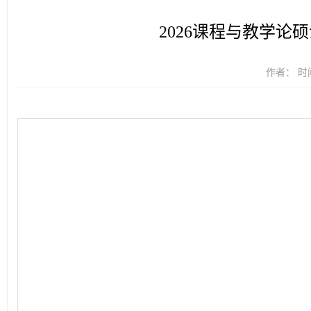
2026课程与教学论硕士论
作者： 时间