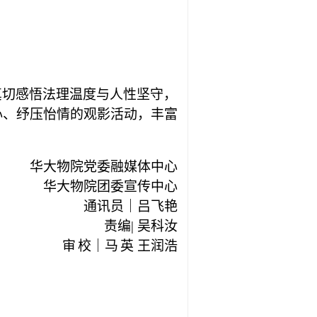
真切感悟法理温度与人性坚守，
心、纾压怡情的观影活动，丰富
华大物院党委融媒体中心
华大物院团委宣传中心
通讯员
｜
吕飞艳
责编
|
吴科汝
审
校
｜
马
英
王润浩