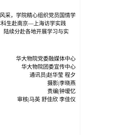
风采，学院精心
组织党员国情学
本科生赴南京—上海访学实践
，陆续分
赴各地开展学习与实
华大物院党委融媒体中心
华大物院团委宣传中心
通讯员|
赵华莹
程夕
摄影|李晓燕
责编|钟瑷忆
审核|马英 舒佳欣
李佳仪