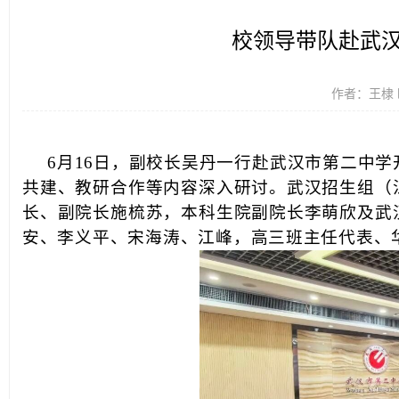
校领导带队赴武
作者：王棣 时
6月16日，副校长吴丹一行赴武汉市第二中
共建、教研合作等内容深入研讨。武汉招生组（
长、副院长施梳苏，本科生院副院长李萌欣及武
安、李义平、宋海涛、江峰，高三班主任代表、