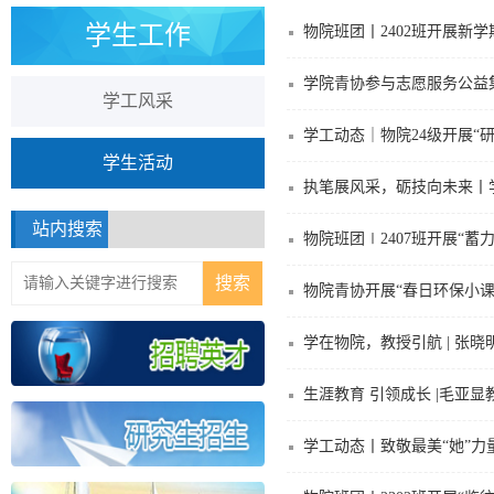
学生工作
物院班团丨2402班开展新
学院青协参与志愿服务公益
学工风采
学工动态｜物院24级开展“
学生活动
执笔展风采，砺技向未来丨
站内搜索
物院班团∣2407班开展“
物院青协开展“春日环保小课
学在物院，教授引航 | 张晓
生涯教育 引领成长 |毛亚
学工动态丨致敬最美“她”力