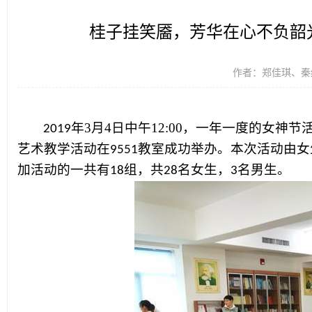
桂子挂笑靥，芳华在心不负韶
作者：郑佳琪、秦红艳
年
3
月
4
日中午
12:00
，一年一度的女神节
2019
艺术教学活动在
教室成功举办。本次活动由女
9551
加活动的一共有
组，共
名女生，
名男生。
18
28
3