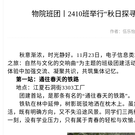
物院班团丨2410班举行“秋日
作者：伍乐怡 时
秋意渐浓，时光静好。11月23日，电子信息类
之旅：自然与文化的交响曲”为主题的班级团建活
体验中加强交流、凝聚共识，共筑集体记忆。
第一站：通往春天的铁路
地点：江夏石洞街3303工厂
团建首站，是那条有名的“通往春天的铁路”。
铁轨在林中延伸，树影斑驳地洒在枕木上。虽
活，既有明确方向，又不失沿途风景。同学们三两
一刻，没有学业压力，只有属于青春的轻松与欢愉