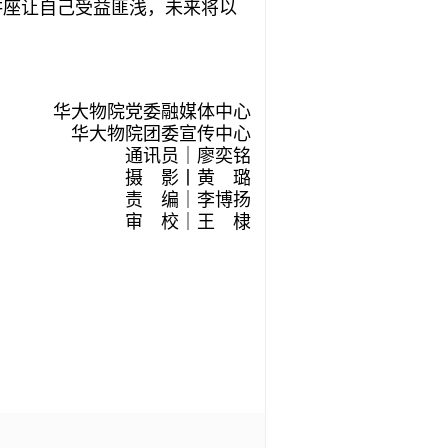
讲座让自己受益匪浅，未来将以
华大物院党委融媒体中心
华大物院团委宣传中心
通讯员｜廖奕铭
摄 影丨黄 璐
责 编｜李博扬
审 校｜王 棣