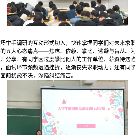
现场举手调研的互动形式切入，快速掌握同学们对未来求
在的五大心态痛点——焦虑、依赖、攀比、逃避与盲从。
展开分享：有同学因过度攀比他人的工作单位、薪资待遇
海，面试环节频频遭遇挫折，逐渐丧失求职动力；还有同
择面前犹豫不决，深陷纠结痛苦。