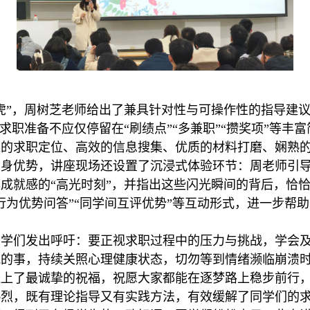
虎”，周树芝老师给出了兼具针对性与可操作性的指导建
求职准备不应仅停留在“刷绩点”“多兼职”“攒奖项”等丰
准的求职定位、高效的信息搜集、优质的材料打磨、娴熟
自身优势，讲座现场还设置了沉浸式体验环节：周老师引
成就感的“高光时刻”，并指出这些闪光瞬间的背后，恰
行为优势问答”“同学间互评优势”等互动形式，进一步帮
同学们发出呼吁：要正视求职过程中的压力与挑战，学会
悦的事，持续关照心理健康状态，切勿等到情绪濒临崩溃
送上了最诚挚的祝福，祝愿大家都能在逐梦路上稳步前行
热烈，既有理论指导又有实践方法，有效缓解了同学们的