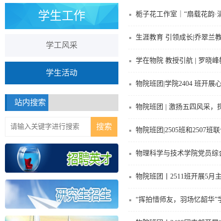
学生工作
栀子花工作室｜“扇载花韵·
生涯教育 引领成长|乔翠兰
学工风采
学在物院 教授引航 | 罗晓
学生活动
物院班团|学院2404 班开
站内搜索
物院班团 | 激扬五四风采，
物院班团|2505班和2507班
物理科学与技术学院党员综
物院班团丨2511班开展5
“挥拍惜师友，羽场忆韶华”